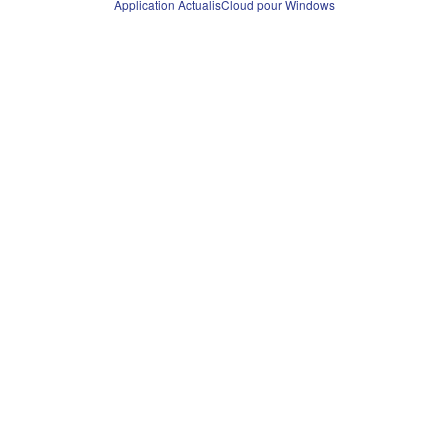
Application ActualisCloud pour Windows
à partir de Windows App Store
Add-ons
Microsoft Outlook, Office Add-ins
ActualisCloud
Office Add-in
ActualisCloud
Outlook Add-in